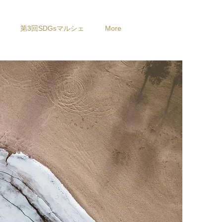
第3回SDGsマルシェ
More