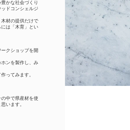
心豊かな社会づくり
ウッドコンシェルジ
、木材の提供だけで
らには「木育」とい
ワークショップを開
カホンを製作し、み
て作ってみます。
その中で県産材を使
と思います。