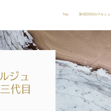
Top
第4回SDGsマルシェ
ルジュ
代目