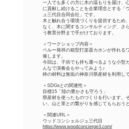
一人でも多くの方に木の温もりを届け、
に貢献し続けることを企業理念とする「
ュ三代目合同会社」です。
木と触れ合う環境づくりを提供するため
なく、木に関するコンサルティング、さ
う教育分野まで手がけております。
＜ワークショップ内容＞
ペルー発祥の箱型打楽器カホンが作れる
催します。
今回は、子供でも持ち運べるような小型
んなで演奏会もやってみよう♪
枠の材料は無垢の神奈川県産材を利用し
＜SDGsとの関連性＞
目標15「陸の豊かさも守ろう」
県産材を使ったものづくりを行います。
い、山と里との繋がりを感じてもらおう
＜関連URL＞
ウッドコンシェルジュ三代目
https://www.woodconcierge3.com/